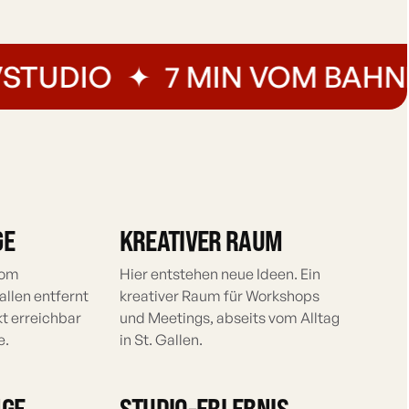
TUDIO
✦
7 MIN VOM BAHNHOF
GE
KREATIVER RAUM
vom
Hier entstehen neue Ideen. Ein
llen entfernt
kreativer Raum für Workshops
kt erreichbar
und Meetings, abseits vom Alltag
e.
in St. Gallen.
NGE
STUDIO-ERLEBNIS