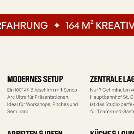
AHRUNG
✦
164 M² KREATIVS
MODERNES SETUP
ZENTRALE LA
Ein 100" 4K Bildschirm mit Sonos
Nur 7 Gehminuten 
Arc Ultra für Präsentationen.
Hauptbahnhof St. Ga
Ideal für Workshops, Pitches und
ist das Studio perfe
Seminare.
für Teams und Gäst
ARBEITEN & IDEEN
KÜCHE & LOU